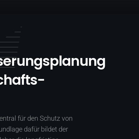
sserungsplanung
chafts­
entral für den Schutz von
ndlage dafür bildet der