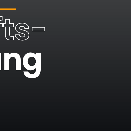
ts-
ung