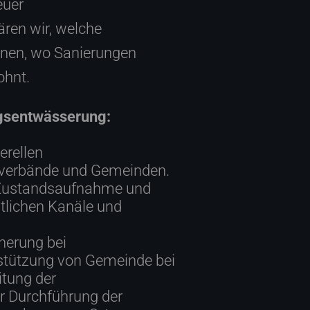
euer
en wir, welche
nnen, wo Sanierungen
ohnt.
ngsentwässerung:
erellen
verbände und Gemeinden.
 Zustandsaufnahme und
ntlichen Kanäle und
herung bei
stützung von Gemeinde bei
itung der
r Durchführung der