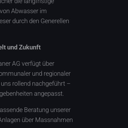
her die langfristige
g von Abwasser im
ieser durch den Generellen
lt und Zukunft
aner AG verfügt über
 kommunaler und regionaler
 uns rollend nachgeführt –
egebenheiten angepasst.
fassende Beratung unserer
r Anlagen über Massnahmen