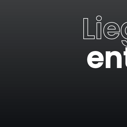
Li
en