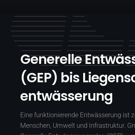
Generelle Entwä
(GEP) bis Liegens
entwässerung
Eine funktionierende Entwässerung ist z
Menschen, Umwelt und Infrastruktur. Gru